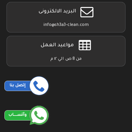
البريد الالكترونى
info@sh3a3-clean.com
مواعيد العمل
من 8 ص الي ١٢ م
إتصل بنا
وآتســــاب