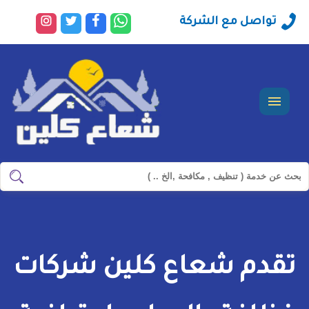
راسلنا
تابعنا
تابعنا
تابعنا
تواصل مع الشركة
عبر
على
على
على
الواتساب
فيسبوك
تويتر
انستجرا
القائمة
ابحث
ابحث
في
شركة
سيرفس
تقدم شعاع كلين شركات
تاون