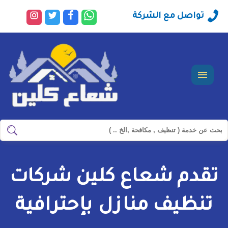
راسلنا
تابعنا
تابعنا
تابعنا
تواصل مع الشركة
عبر
على
على
على
الواتساب
فيسبوك
تويتر
انستجرا
القائمة
ابحث
ابحث
في
شركة
تقدم شعاع كلين شركات
سيرفس
تاون
تنظيف منازل بإحترافية