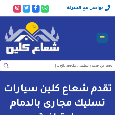
راسلنا
تابعنا
تابعنا
تابعنا
تواصل مع الشركة
عبر
على
على
على
الواتساب
فيسبوك
تويتر
انستجرا
القائمة
ابحث
ابحث
في
شركة
تقدم شعاع كلين سيارات
سيرفس
تاون
تسليك مجارى بالدمام