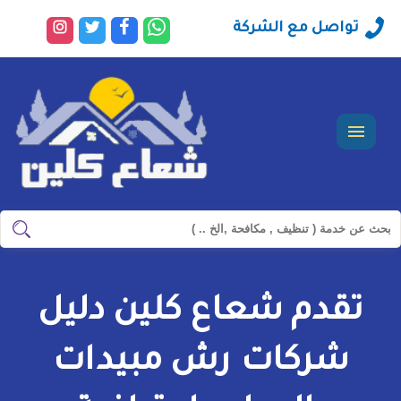
راسلنا
تابعنا
تابعنا
تابعنا
تواصل مع الشركة
عبر
على
على
على
الواتساب
فيسبوك
تويتر
انستجرا
القائمة
ابحث
ابحث
في
شركة
تقدم شعاع كلين دليل
سيرفس
تاون
شركات رش مبيدات