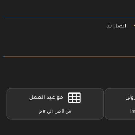
اتصل بنا
رونى
مواعيد العمل
in
من 8 ص الي ١٢ م