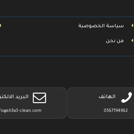
سياسة الخصوصية
من نحن
الهاتف
البريد الالكت
fo@sh3a3-clean.com
0567194962