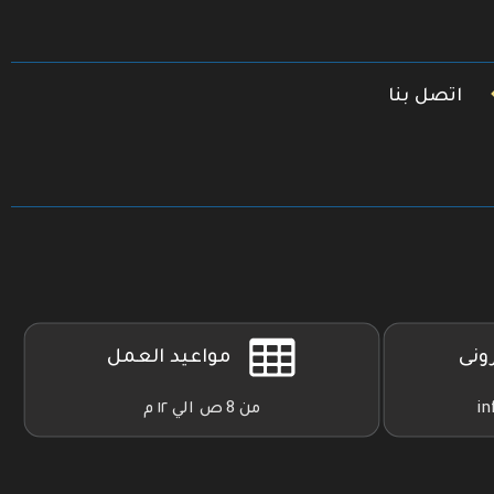
اتصل بنا
رونى
مواعيد العمل
in
من 8 ص الي ١٢ م