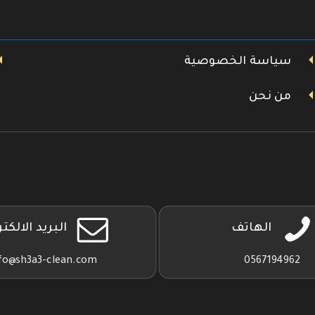
سياسة الخصوصية
من نحن
الهاتف
البريد الالكت
fo@sh3a3-clean.com
0567194962