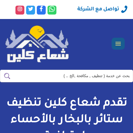
راسلنا
تابعنا
تابعنا
تابعنا
تواصل مع الشركة
عبر
على
على
على
الواتساب
فيسبوك
تويتر
انستجرا
القائمة
ابحث
ابحث
في
شركة
تقدم شعاع كلين تنظيف
سيرفس
تاون
ستائر بالبخار بالأحساء