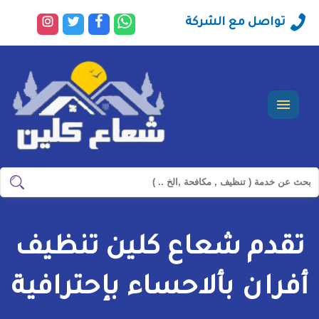
راسلنا
تابعنا
تابعنا
تابعنا
تواصل مع الشركة
عبر
على
على
على
الواتساب
فيسبوك
تويتر
انستجرا
القائمة
ابحث
ابحث
في
شركة
تقدم شعاع كلين تنظيف
سيرفس
تاون
أفران بألاحساء بإحترافية