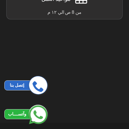
من 8 ص الي ١٢ م
إتصل بنا
وآتســــاب