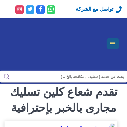
راسلنا
تابعنا
تابعنا
تابعنا
تواصل مع الشركة
عبر
على
على
على
الواتساب
فيسبوك
تويتر
انستجرا
القائمة
ابحث
ابحث
في
تقدم شعاع كلين تسليك
شركة
سيرفس
مجارى بالخبر بإحترافية
تاون