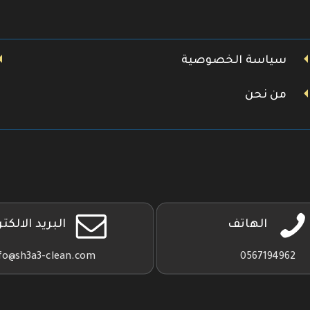
سياسة الخصوصية
من نحن
الهاتف
البريد الالكت
fo@sh3a3-clean.com
0567194962