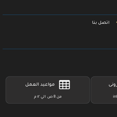
اتصل بنا
رونى
مواعيد العمل
in
من 8 ص الي ١٢ م