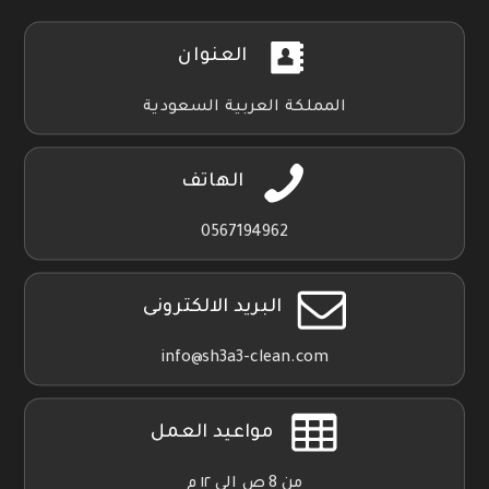
العنوان
المملكة العربية السعودية
الهاتف
0567194962
البريد الالكترونى
info@sh3a3-clean.com
مواعيد العمل
من 8 ص الي ١٢ م