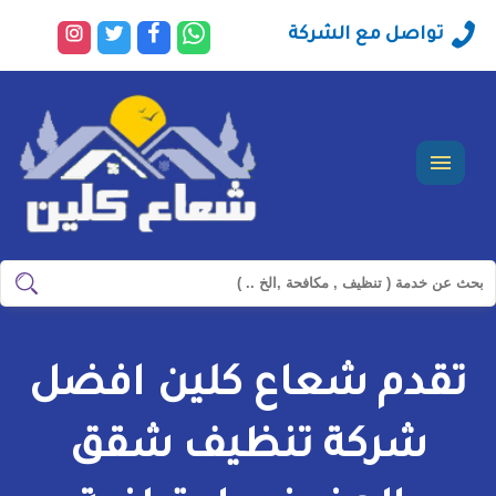
راسلنا
تابعنا
تابعنا
تابعنا
تواصل مع الشركة
عبر
على
على
على
الواتساب
فيسبوك
تويتر
انستجرا
القائمة
ابحث
ابحث
في
شركة
تقدم شعاع كلين افضل
سيرفس
تاون
شركة تنظيف شقق