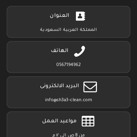
العنوان
المملكة العربية السعودية
الهاتف
0567194962
البريد الالكترونى
info@sh3a3-clean.com
مواعيد العمل
من 8 ص الي ١٢ م