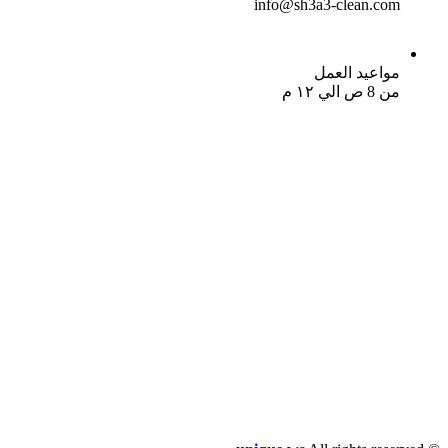
info@sh3a3-clean.com
مواعيد العمل
من 8 ص الي ١٢ م