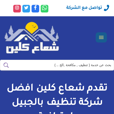
راسلنا
تابعنا
تابعنا
تابعنا
تواصل مع الشركة
عبر
على
على
على
الواتساب
فيسبوك
تويتر
انستجرا
القائمة
ابحث
ابحث
في
شركة
تقدم شعاع كلين افضل
سيرفس
تاون
شركة تنظيف بالجبيل