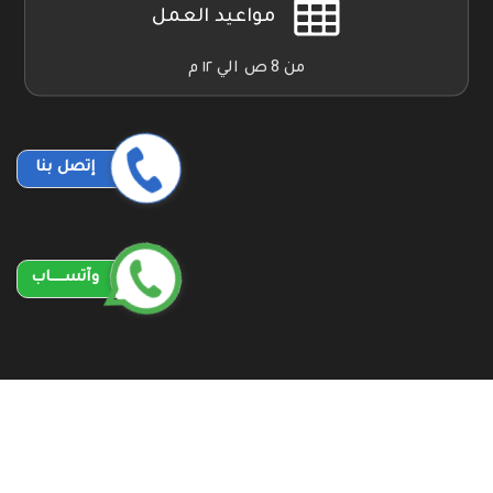
مواعيد العمل
من 8 ص الي ١٢ م
إتصل بنا
وآتســــاب