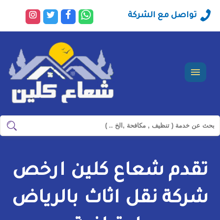
راسلنا
تابعنا
تابعنا
تابعنا
تواصل مع الشركة
عبر
على
على
على
الواتساب
فيسبوك
تويتر
انستجرا
القائمة
ابحث
ابحث
في
شركة
تقدم شعاع كلين ارخص
سيرفس
تاون
شركة نقل اثاث بالرياض