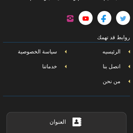
تابعنا
تابعنا
تابعنا
تابعنا
على
إنستجرام
على
على
على
روابط قد تهمك
تويتر
فيسبوك
يوتيوب
الرئيسيه
سياسة الخصوصية
اتصل بنا
خدماتنا
من نحن
العنوان