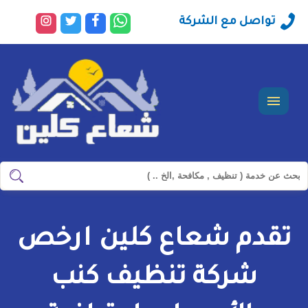
راسلنا
تابعنا
تابعنا
تابعنا
تواصل مع الشركة
عبر
على
على
على
الواتساب
فيسبوك
تويتر
انستجرا
القائمة
ابحث
ابحث
في
شركة
تقدم شعاع كلين ارخص
سيرفس
تاون
شركة تنظيف كنب