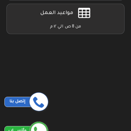
مواعيد العمل
من 8 ص الي ١٢ م
إتصل بنا
وآتســــاب