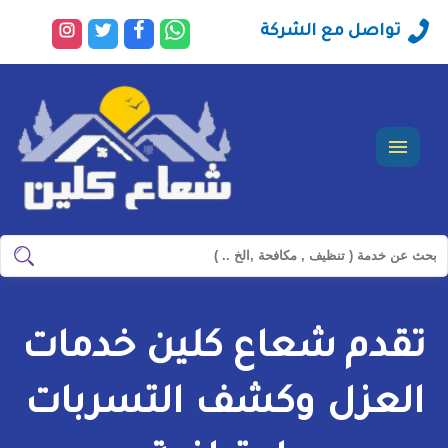
راسلنا
تابعنا
تابعنا
تابعنا
تواصل مع الشركة
عبر
على
على
على
الواتساب
فيسبوك
تويتر
انستجرا
القائمة
ابحث
ابحث
في
شركة
تقدم شعاع كلين خدمات
سيرفس
تاون
العزل وكشف التسربات