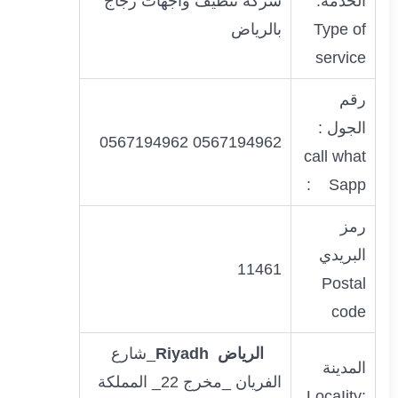
الخدمة:
شركة تنظيف واجهات زجاج
Type of
بالرياض
service
رقم
الجول :
0567194962 0567194962
call what
Sapp :
رمز
البريدي
11461
Postal
code
الرياض
Riyadh
_شارع
المدينة
الفريان _مخرج 22_ المملكة
:LocaIity