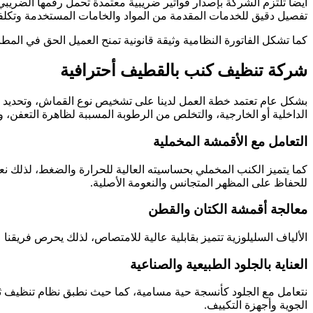
أيضا تلتزم الشركة بإصدار فواتير ضريبية معتمدة تحمل رقمها الضريبي
تفصيل دقيق للخدمات المقدمة من المواد والخامات المستخدمة وتكلفت
كما تشكل الفاتورة النظامية وثيقة قانونية تمنح العميل الحق في المط
شركة تنظيف كنب بالقطيف أحترافية
بشكل عام تعتمد خطة العمل لدينا على تشخيص نوع القماش، وتحديد الم
الداخلية أو الخارجية، والتخلص من الرطوبة المسببة لظاهرة التعفن، و
التعامل مع الأقمشة المخملية
كما يتميز الكنب المخملي بحساسيته العالية للحرارة والضغط، لذلك 
للحفاظ على المظهر المتجانس والنعومة الأصلية
.
معالجة أقمشة الكتان والقطن
الألياف السليلوزية تتميز بقابلية عالية للامتصاص، لذلك يحرص فريق
العناية بالجلود الطبيعية والصناعية
نتعامل مع الجلود كأنسجة حية مسامية، كما حيث نطبق نظام تنظيف ثن
الجوية وأجهزة التكييف
.