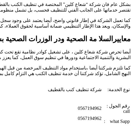
بشكل عام فان شركة “شعاع كلين” المختصة في تنظيف الكنب بالقطيف ،
تقتصر خدماتها على الجانب الفني للتنظيف فحسب، بل تشمل منظومة متك
كما تعمل الشركة في إطار قانوني واضح، أيضا يعتمد على وجود س
والإسكان، ويعد هذا الإطار التنظيمي ضمانة أساسية لحقوق العملاء،
معاييرالسلا مة الصحية ودر الوزرات الصحية 
أيضا تحرص شركة شعاع كلين ، على تشغيل كوادر نظامية تقع تحت كفالتها،
البشرية والتنمية الاجتماعية ودورها في تنظيم سوق العمل، كما يعزز م
كما تلتزم شركتنا أيضا ،باستخدام مواد التنظيف المرخصة من قبل اله
النهج الشامل، تؤكد شركتنا أن خدمة تنظيف الكنب هي التزام كامل بمعا
نوع الخدمة:
شركة تنظيف كنب بالقطيف
رقم الجول :
0567194962
call
0567194962
what Sapp :